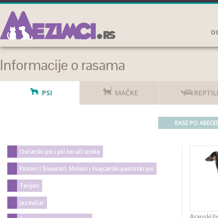
OG
Informacije o rasama
PSI
MAČKE
REPTIL
RASE PO ABECE
Ovčarski psi i psi terači stoke
Pinceri i Šnauceri, Molosi i švajcarski pastirski psi
Terijeri
Jazavičar
Arapski hr