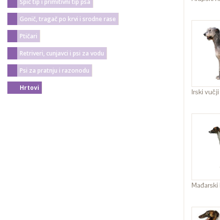
Špic tip i primitivni tip psa
Gonič, tragač po krvi i srodne rase
Ptičari
Retriveri, cunjavci i psi za vodu
Psi za pratnju i razonodu
Hrtovi
Irski vučji
Mađarski 