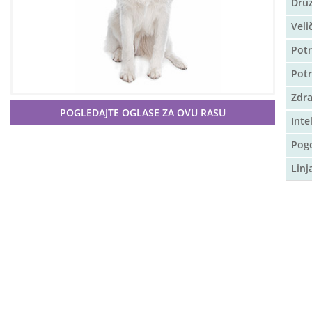
Druž
Veli
Potr
Pot
Zdra
POGLEDAJTE OGLASE ZA OVU RASU
Inte
Pog
Linj