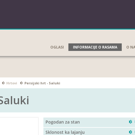
OGLASI
INFORMACIJE O RASAMA
O N
Hrtovi
Persijski hrt - Saluki
 Saluki
Pogodan za stan
Sklonost ka lajanju