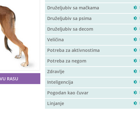
Druželjubiv sa mačkama
Druželjubiv sa psima
Druželjubiv sa decom
Veličina
Potreba za aktivnostima
Potreba za negom
Zdravlje
OVU RASU
Inteligencija
Pogodan kao čuvar
Linjanje