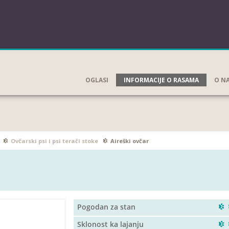
OGLASI
INFORMACIJE O RASAMA
O N
Ovčarski psi i psi terači stoke
Aireški ovčar
Pogodan za stan
Sklonost ka lajanju