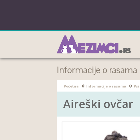
Informacije o rasama
Početna
Informacije o rasama
Psi
Aireški ovčar