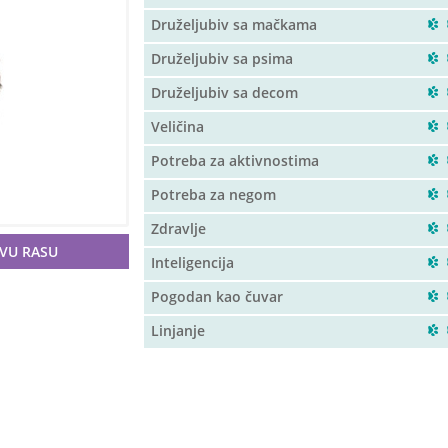
Druželjubiv sa mačkama
Druželjubiv sa psima
Druželjubiv sa decom
Veličina
Potreba za aktivnostima
Potreba za negom
Zdravlje
OVU RASU
Inteligencija
Pogodan kao čuvar
Linjanje