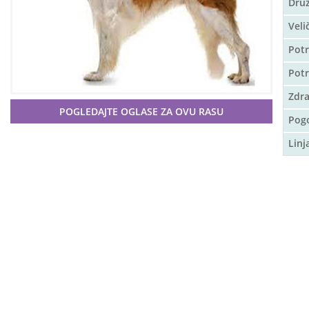
Druž
Veli
Potr
Pot
Zdra
POGLEDAJTE OGLASE ZA OVU RASU
Pog
Linj