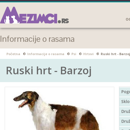
OG
Informacije o rasama
Početna
Informacije o rasama
Psi
Hrtovi
Ruski hrt - Barzo
Ruski hrt - Barzoj
Pog
Sklo
Dru
Druž