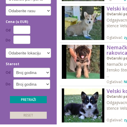
Velski 
Ovčarski ps
Odgajivacn
Cena (u EUR)
stence Vels
Od
Oglašivač:
z
Do
Nemački
rakovic
Ovčarski ps
Starost
Nemački ov
žensko šte
Od
...
Oglašivač:
N
Do
Velski 
Ovčarski ps
Odgajivacn
stence Vels
Oglašivač:
z