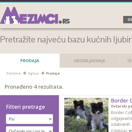
OG
Pretražite najveću bazu kućnih ljubi
PRODAJA
UDOMLJAVANJE
I
Početna
Oglasi
Prodaja
Pronađeno
4
rezultata.
Border C
Filteri pretrage
Ovčarski ps
Border Coll
odgajivačn
odabranih .
Oglašivač:
g