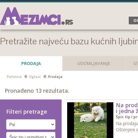
OG
Pretražite najveću bazu kućnih ljubi
PRODAJA
UDOMLJAVANJE
I
Početna
Oglasi
Prodaja
Pronađeno
13
rezultata.
Na prod
i jedna
Filteri pretrage
Špic tip i p
Na prodaju
Oštenjeni s