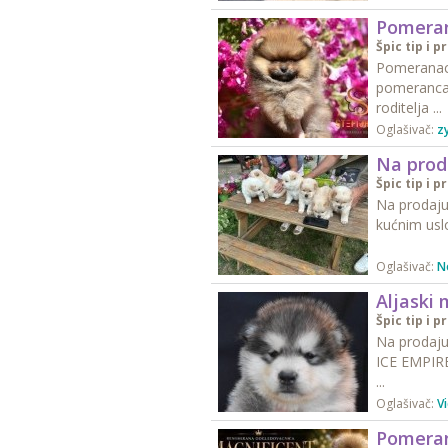
Pomera
Špic tip i p
Pomeranac 
pomeranca,
roditelja ...
Oglašivač:
z
Na prod
Špic tip i p
Na prodaju
kućnim uslo
Oglašivač:
N
Aljaski
Špic tip i p
Na prodaju
ICE EMPIRE
...
Oglašivač:
Vi
Pomeranc