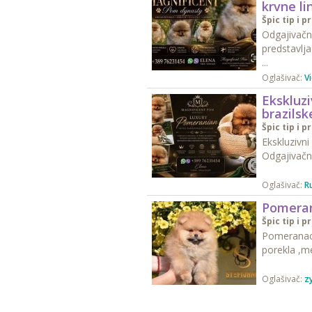
krvne li
Špic tip i p
Odgajivačn
predstavlj
...
Oglašivač:
Vi
Ekskluz
brazilsk
Špic tip i p
Ekskluzivni
Odgajivačn
Oglašivač:
Ru
Pomera
Špic tip i p
Pomeranac 
porekla ,me
Oglašivač:
z