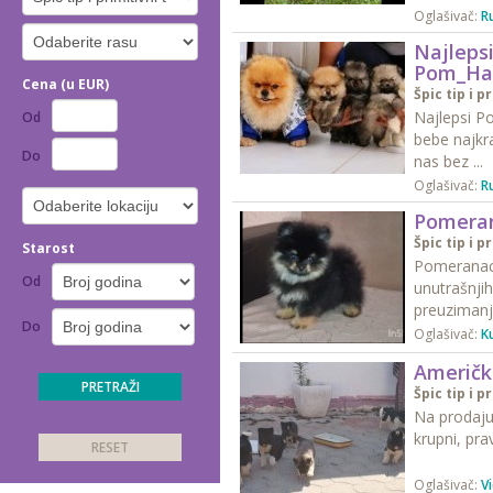
Oglašivač:
Ru
Najleps
Pom_Ha
Cena (u EUR)
Špic tip i p
Najlepsi 
Od
bebe najkra
Do
nas bez ...
Oglašivač:
Ru
Pomera
Špic tip i p
Starost
Pomeranac 
Od
unutrašnjih
preuzimanje
Do
Oglašivač:
K
Američka
Špic tip i p
Na prodaju 
krupni, pra
Oglašivač:
Vi