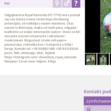
Pol
Odgajivacnica Royal Ramonda (FCI 7710) ima u ponudi
cau cau stence crvene I krem boje izlozbenog
potencijala, od roditelja u nasem vlasnistvu. Otac
uvezen iz Belorusije, majka od nasih pasa, odgajani
kvalitetno uz stalan veterinarski nadzor. Stenci ce biti
vise puta ocisceni od parazita i vakcinisani i
revakcinisani. Mogucnost izrade svih papira-
pasosa/cipa, rodovnika kao i transporta u Srbiji i
Evropi. Kontakt tel: +381658801488 +381641342026
poziv, SMS, whatsapp, viber, fejsbuk
https://instagram.com/ chowchow_royal_ramonda
Marijana i Zoran Savic Valjevo, Srbija
Kontakt pod
zymhvtaeie