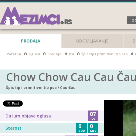
OG
PRODAJA
UDOMLJAVANJE
I
Početna
Oglasi
Prodaja
Psi
Špic tip i primitivni tip psa
Chow Chow Cau Cau Čau
Špic tip i primitivni tip psa
/
Čau-čau
07
Datum objave oglasa
JUL
0
0
Starost
GOD
MES