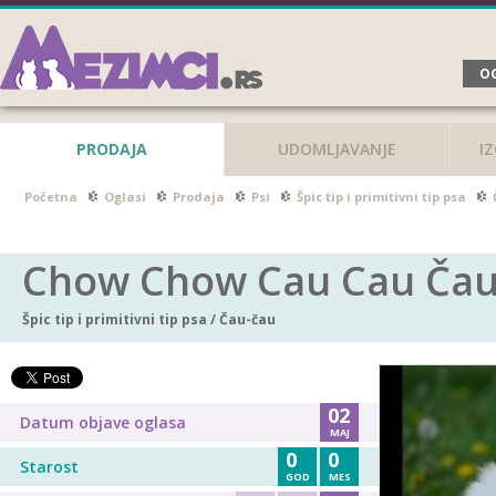
OG
PRODAJA
UDOMLJAVANJE
I
Početna
Oglasi
Prodaja
Psi
Špic tip i primitivni tip psa
Chow Chow Cau Cau Čau
Špic tip i primitivni tip psa
/
Čau-čau
02
Datum objave oglasa
MAJ
0
0
Starost
GOD
MES