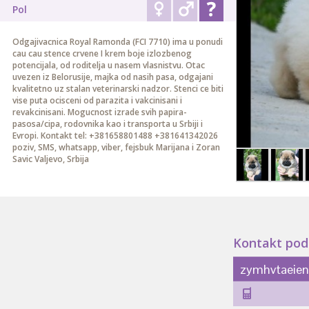
Pol
Odgajivacnica Royal Ramonda (FCI 7710) ima u ponudi
cau cau stence crvene I krem boje izlozbenog
potencijala, od roditelja u nasem vlasnistvu. Otac
uvezen iz Belorusije, majka od nasih pasa, odgajani
kvalitetno uz stalan veterinarski nadzor. Stenci ce biti
vise puta ocisceni od parazita i vakcinisani i
revakcinisani. Mogucnost izrade svih papira-
pasosa/cipa, rodovnika kao i transporta u Srbiji i
Evropi. Kontakt tel: +381658801488 +381641342026
poziv, SMS, whatsapp, viber, fejsbuk Marijana i Zoran
Savic Valjevo, Srbija
Kontakt pod
zymhvtaeie