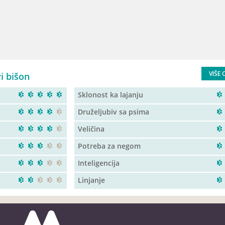
VIŠE 
i bišon
Sklonost ka lajanju
Druželjubiv sa psima
Veličina
Potreba za negom
Inteligencija
Linjanje