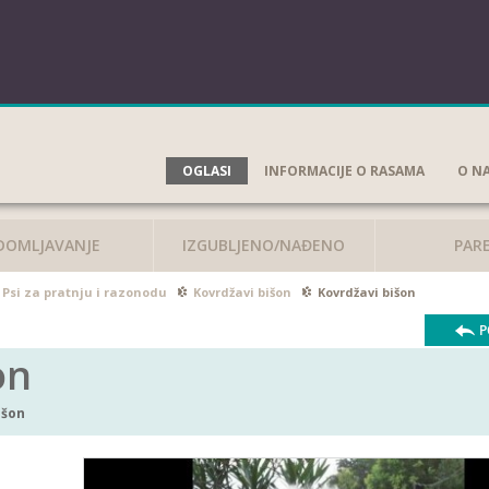
OGLASI
INFORMACIJE O RASAMA
O N
DOMLJAVANJE
IZGUBLJENO/NAĐENO
PAR
Psi za pratnju i razonodu
Kovrdžavi bišon
Kovrdžavi bišon
P
on
išon