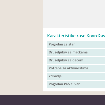
Karakteristike rase Kovrdžav
Pogodan za stan
Druželjubiv sa mačkama
Druželjubiv sa decom
Potreba za aktivnostima
Zdravlje
Pogodan kao čuvar