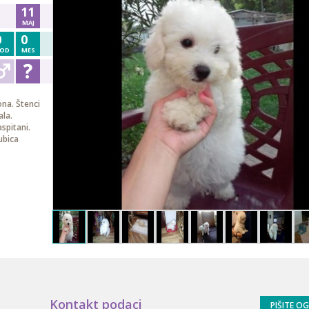
11
MAJ
0
0
OD
MES
ona. Štenci
ala.
aspitani.
ubica
Kontakt podaci
PIŠITE O