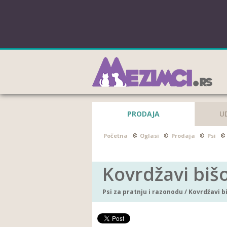
PRODAJA
U
Početna
Oglasi
Prodaja
Psi
Kovrdžavi biš
Psi za pratnju i razonodu
/
Kovrdžavi b