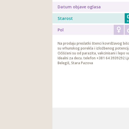
Datum objave oglasa
Starost
G
Pol
Na prodaju preslatki štenci kovrdžavog biš
su vrhunskog porekla i izložbenog potencij
Očišćeni su od parazita, vakcinisani i lepo v
Idealni za decu. telefon +381 64 3939292 Lj
Belegiš, Stara Pazova