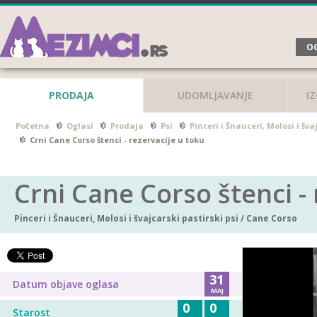
OG
PRODAJA
UDOMLJAVANJE
I
Početna
Oglasi
Prodaja
Psi
Pinceri i Šnauceri, Molosi i šva
Crni Cane Corso štenci - rezervacije u toku
Crni Cane Corso štenci - 
Pinceri i Šnauceri, Molosi i švajcarski pastirski psi
/
Cane Corso
31
Datum objave oglasa
MAJ
0
0
Starost