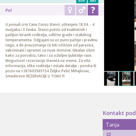
GOD
MES
Pol
U ponudi crni Cane Corso štenci, oštenjeni 18.04. - 4
mužjaka i 3 ženke. Štenci potiču od kvalitetnih i
pažljivo biranih roditelja, odlične građe i stabilnog
temperamenta. Odgajani su uz puno pažnje i pravilnu
negu, a do preuzimanja će biti očišćeni od parazita,
vakcinisani i spremni za nove domove. Idealan izbor
kako za porodicu, tako i za ozbiljne ljubitelje rase.
Mogućnost rezervacije šteneta na vreme. Za više
informacija, slike roditelja i ostale detalje - poruka ili
poziv na +381603569154 Željko Pešić Mihajlovac,
Smederevo REZERVACIJE U TOKU !!!
Kontakt pod
Tanja