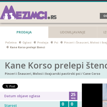
OG
PRODAJA
UDOMLJAVANJE
I
Početna
Oglasi
Prodaja
Psi
Pinceri i Šnauceri, Molosi i šva
Kane Korso prelepi štenci
Kane Korso prelepi štenc
Pinceri i Šnauceri, Molosi i švajcarski pastirski psi
/
Cane Corso
25
Datum objave oglasa
MAJ
0
0
Starost