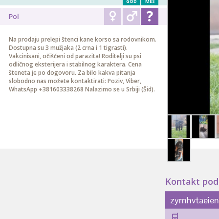
GOD
MES
Pol
Na prodaju prelepi štenci kane korso sa rodovnikom.
Dostupna su 3 mužjaka (2 crna i 1 tigrasti).
Vakcinisani, očišćeni od parazita! Roditelji su psi
odličnog eksterijera i stabilnog karaktera. Cena
šteneta je po dogovoru. Za bilo kakva pitanja
slobodno nas možete kontaktirati: Poziv, Viber,
WhatsApp +381603338268 Nalazimo se u Srbiji (Šid).
Kontakt pod
zymhvtaeie