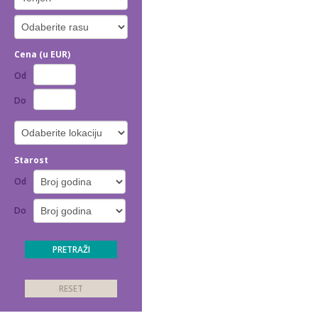
Cena (u EUR)
Od
Do
Starost
Od
Do