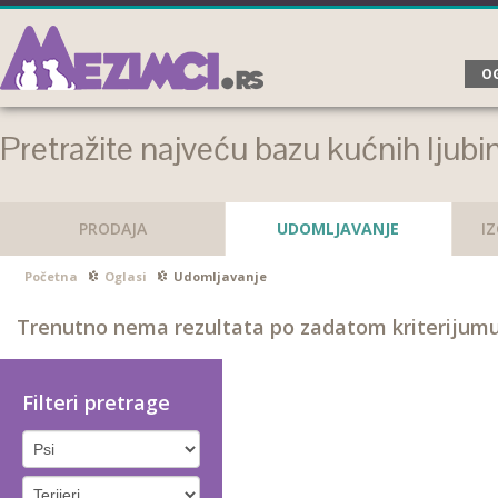
OG
Pretražite najveću bazu kućnih ljubi
PRODAJA
UDOMLJAVANJE
I
Početna
Oglasi
Udomljavanje
Trenutno nema rezultata po zadatom kriterijumu
Filteri pretrage