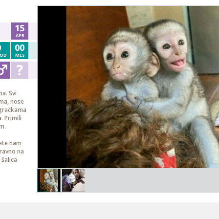
15
APR
0
00
OD
MES
a. Svi
ama, nose
 igračkama
. Primili
om.
žete nam
zravno na
šalica