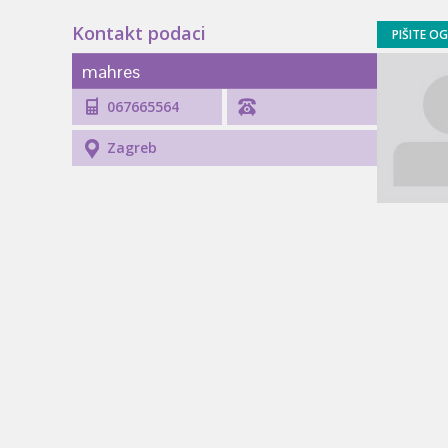
Kontakt podaci
PIŠITE O
mahres
067665564
Zagreb