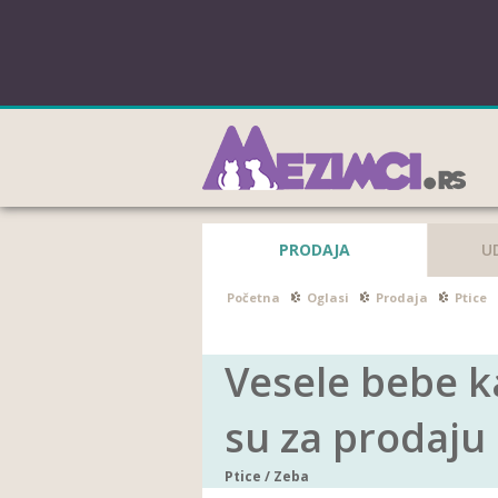
PRODAJA
U
Početna
Oglasi
Prodaja
Ptice
Vesele bebe 
su za prodaju
Ptice
/
Zeba