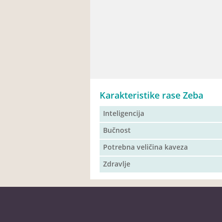
Karakteristike rase Zeba
Inteligencija
Bučnost
Potrebna veličina kaveza
Zdravlje