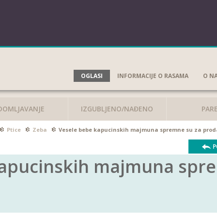
OGLASI
INFORMACIJE O RASAMA
O N
DOMLJAVANJE
IZGUBLJENO/NAĐENO
PAR
Ptice
Zeba
Vesele bebe kapucinskih majmuna spremne su za prod
P
kapucinskih majmuna spr