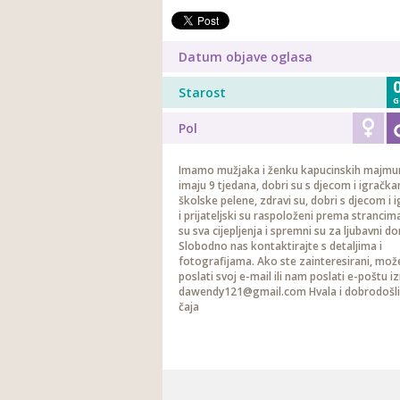
Datum objave oglasa
Starost
G
Pol
Imamo mužjaka i ženku kapucinskih majmun
imaju 9 tjedana, dobri su s djecom i igračk
školske pelene, zdravi su, dobri s djecom i
i prijateljski su raspoloženi prema strancima
su sva cijepljenja i spremni su za ljubavni d
Slobodno nas kontaktirajte s detaljima i
fotografijama. Ako ste zainteresirani, mo
poslati svoj e-mail ili nam poslati e-poštu i
dawendy121@gmail.com Hvala i dobrodošli 
čaja