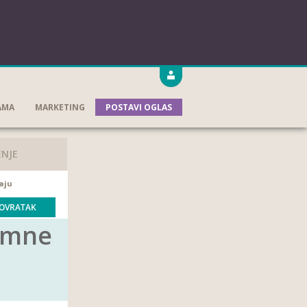
AMA
MARKETING
POSTAVI OGLAS
ENJE
aju
OVRATAK
emne