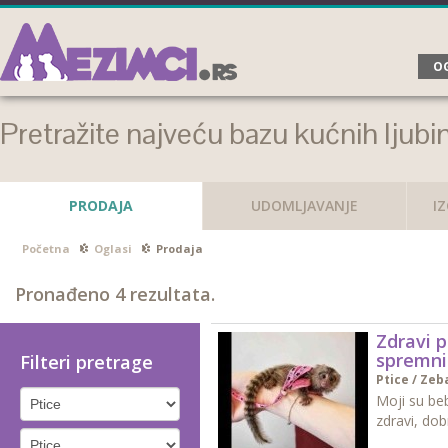
OG
Pretražite najveću bazu kućnih ljubi
PRODAJA
UDOMLJAVANJE
I
Početna
Oglasi
Prodaja
Pronađeno
4
rezultata.
Zdravi 
spremni
Filteri pretrage
Ptice
/
Zeb
Moji su beb
zdravi, dobr