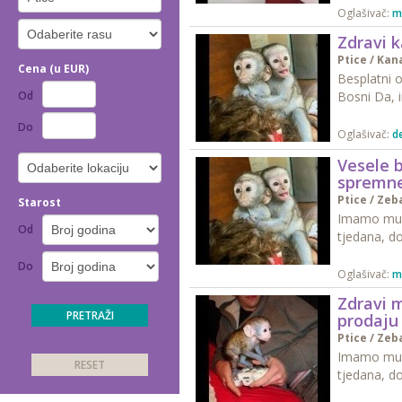
Oglašivač:
m
Zdravi 
Ptice
/
Kan
Cena (u EUR)
Besplatni o
Od
Bosni Da, i
Do
Oglašivač:
d
Vesele 
spremne
Ptice
/
Zeb
Starost
Imamo mužj
Od
tjedana, do
Do
Oglašivač:
m
Zdravi 
prodaju
Ptice
/
Zeb
Imamo mužj
tjedana, do