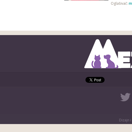
Oglašivač:
m
Dizajn i