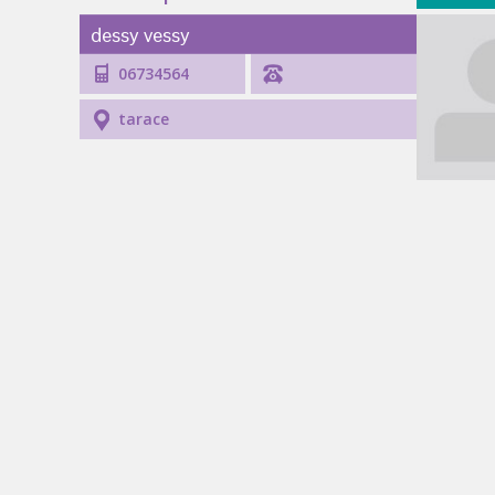
dessy vessy
06734564
tarace