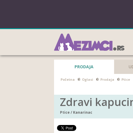
PRODAJA
U
Početna
Oglasi
Prodaja
Ptice
Zdravi kapuci
Ptice
/
Kanarinac