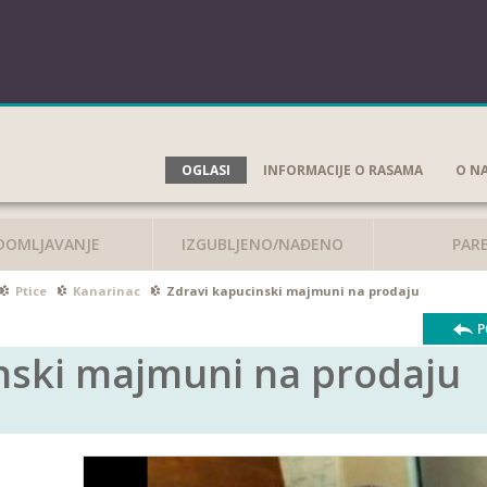
OGLASI
INFORMACIJE O RASAMA
O N
DOMLJAVANJE
IZGUBLJENO/NAĐENO
PAR
Ptice
Kanarinac
Zdravi kapucinski majmuni na prodaju
P
nski majmuni na prodaju