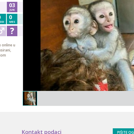
03
JUN
0
0
OD
MES
e online u
sirani,
.com
Kontakt podaci
PIŠITE O