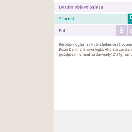
Datum objave oglasa
Starost
G
Pol
Besplatni oglasi za kućne ljubimce i životinj
Bosni Da, imam nova legla. Ako ste zaintere
pošaljite mi e-mail na dawendy121@gmail