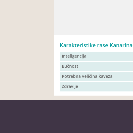
Karakteristike rase Kanarina
Inteligencija
Bučnost
Potrebna veličina kaveza
Zdravlje