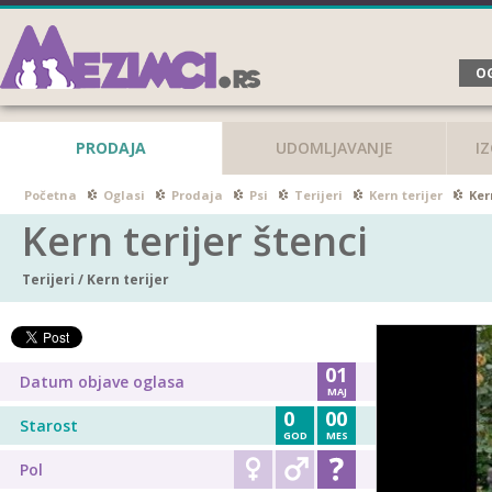
OG
PRODAJA
UDOMLJAVANJE
I
Početna
Oglasi
Prodaja
Psi
Terijeri
Kern terijer
Ker
Kern terijer štenci
Terijeri
/
Kern terijer
01
Datum objave oglasa
MAJ
0
00
Starost
GOD
MES
Pol