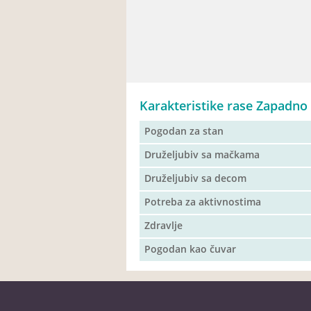
Karakteristike rase Zapadno 
Pogodan za stan
Druželjubiv sa mačkama
Druželjubiv sa decom
Potreba za aktivnostima
Zdravlje
Pogodan kao čuvar