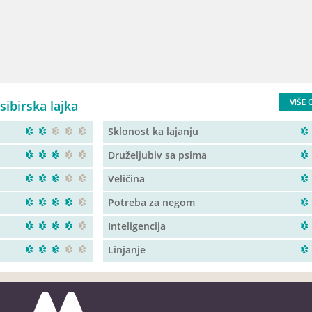
VIŠE 
sibirska lajka
Sklonost ka lajanju
Druželjubiv sa psima
Veličina
Potreba za negom
Inteligencija
Linjanje