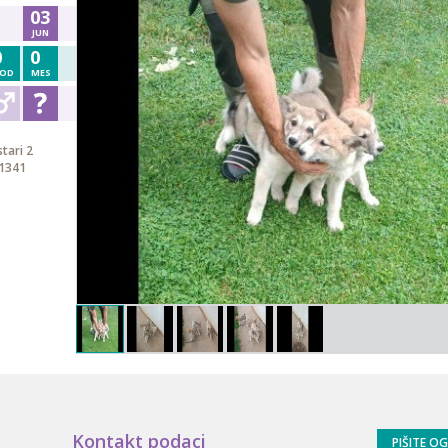
03
JUN
0
0
OD
MES
tari 2
21341
Kontakt podaci
PIŠITE O