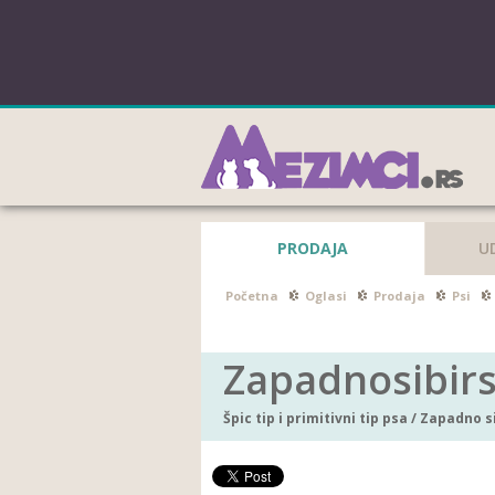
PRODAJA
U
Početna
Oglasi
Prodaja
Psi
Zapadnosibirs
Špic tip i primitivni tip psa
/
Zapadno si