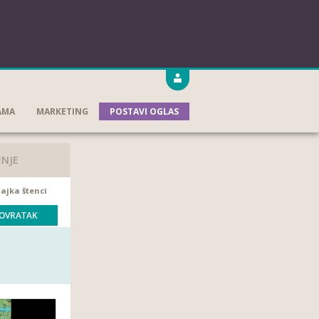
AMA
MARKETING
POSTAVI OGLAS
ENJE
ajka štenci
OVRATAK