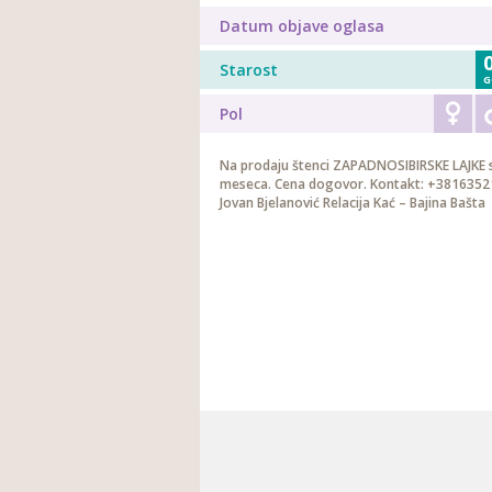
Datum objave oglasa
Starost
G
Pol
Na prodaju štenci ZAPADNOSIBIRSKE LAJKE s
meseca. Cena dogovor. Kontakt: +381635
Jovan Bjelanović Relacija Kać – Bajina Bašta