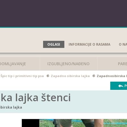
OGLASI
INFORMACIJE O RASAMA
O N
DOMLJAVANJE
IZGUBLJENO/NAĐENO
PAR
Špic tip i primitivni tip psa
Zapadno sibirska lajka
Zapadnosibirska l
P
ka lajka štenci
birska lajka