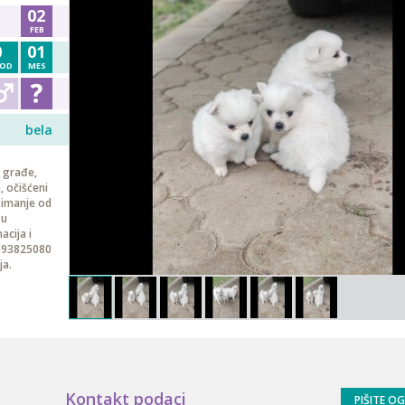
02
FEB
0
01
OD
MES
bela
e građe,
, očišćeni
zimanje od
 u
acija i
1693825080
ja.
Kontakt podaci
PIŠITE O