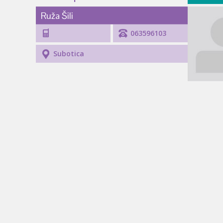
Ruža Šili
063596103
Subotica