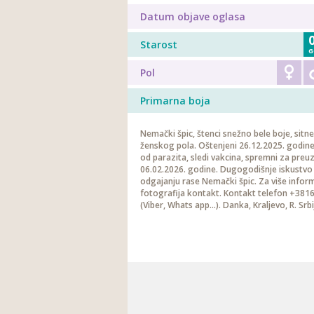
Datum objave oglasa
Starost
G
Pol
Primarna boja
Nemački špic, štenci snežno bele boje, sitn
ženskog pola. Oštenjeni 26.12.2025. godine
od parazita, sledi vakcina, spremni za preu
06.02.2026. godine. Dugogodišnje iskustvo
odgajanju rase Nemački špic. Za više inform
fotografija kontakt. Kontakt telefon +38
(Viber, Whats app...). Danka, Kraljevo, R. Srbi