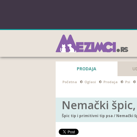
PRODAJA
U
Početna
Oglasi
Prodaja
Psi
Nemački špic,
Špic tip i primitivni tip psa
/
Nemački š