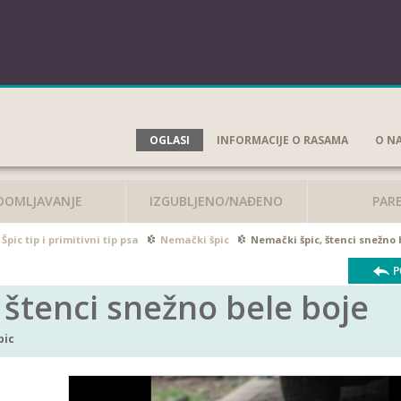
OGLASI
INFORMACIJE O RASAMA
O N
DOMLJAVANJE
IZGUBLJENO/NAĐENO
PAR
Špic tip i primitivni tip psa
Nemački špic
Nemački špic, štenci snežno 
P
 štenci snežno bele boje
pic