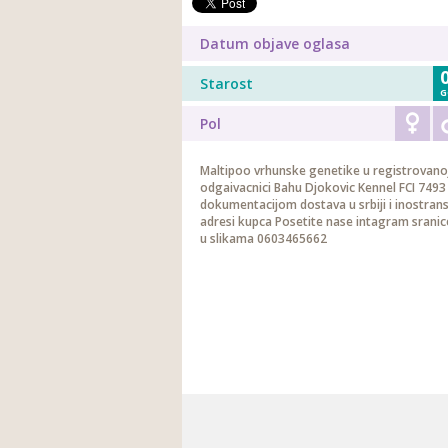
Datum objave oglasa
Starost
G
Pol
Maltipoo vrhunske genetike u registrovano
odgaivacnici Bahu Djokovic Kennel FCI 749
dokumentacijom dostava u srbiji i inostran
adresi kupca Posetite nase intagram sranic
u slikama 0603465662