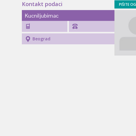
Kontakt podaci
PIŠITE O
Kucniljubimac
Beograd