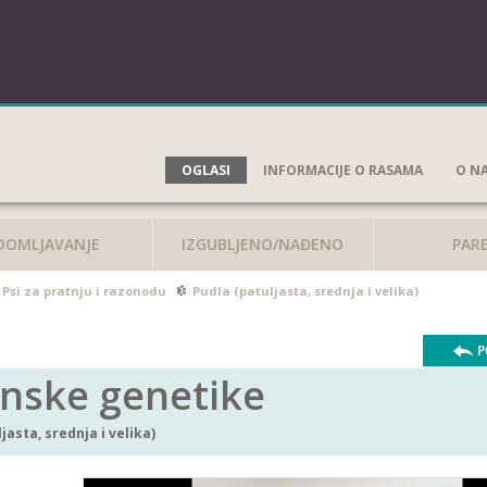
OGLASI
INFORMACIJE O RASAMA
O N
DOMLJAVANJE
IZGUBLJENO/NAĐENO
PAR
Psi za pratnju i razonodu
Pudla (patuljasta, srednja i velika)
P
nske genetike
jasta, srednja i velika)