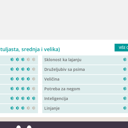
VIŠE 
uljasta, srednja i velika)
Sklonost ka lajanju
Druželjubiv sa psima
Veličina
Potreba za negom
Inteligencija
Linjanje