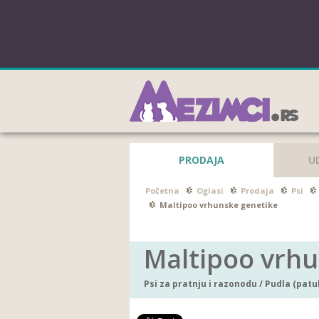
PRODAJA
U
Početna
Oglasi
Prodaja
Psi
Maltipoo vrhunske genetike
Maltipoo vrhu
Psi za pratnju i razonodu
/
Pudla (patul