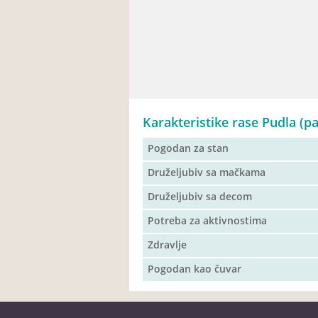
Karakteristike rase Pudla (pat
Pogodan za stan
Druželjubiv sa mačkama
Druželjubiv sa decom
Potreba za aktivnostima
Zdravlje
Pogodan kao čuvar