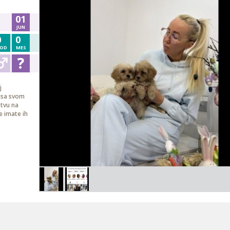
01
JUN
0
0
OD
MES
j
3 sa svom
stvu na
e imate ih