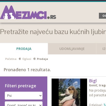
OG
Pretražite najveću bazu kućnih ljubi
PRODAJA
UDOMLJAVANJE
I
Početna
Oglasi
Prodaja
Pronađeno
1
rezultata.
Bigl
Filteri pretrage
Gonič, trag
Na prodaju
od parazita
Oglašivač:
T