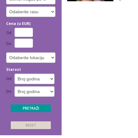
Cena (u EUR)
Od
Do
Starost
Od
Do