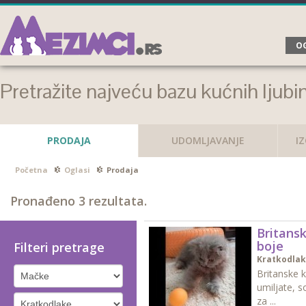
OG
Pretražite najveću bazu kućnih ljubi
PRODAJA
UDOMLJAVANJE
I
Početna
Oglasi
Prodaja
Pronađeno
3
rezultata.
Britansk
boje
Filteri pretrage
Kratkodla
Britanske k
umiljate, 
za ...