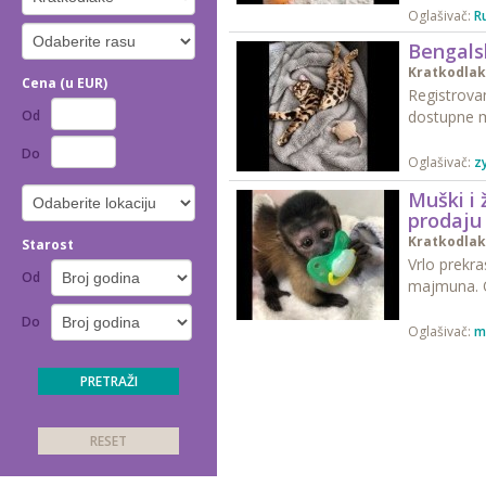
Oglašivač:
Ru
Bengals
Kratkodla
Cena (u EUR)
Registrova
Od
dostupne ma
Do
Oglašivač:
z
Muški i
prodaju
Kratkodla
Starost
Vrlo prekr
Od
majmuna. Od
Do
Oglašivač:
m