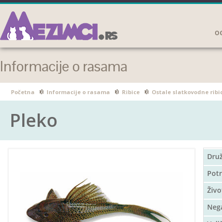
OG
Informacije o rasama
Početna
Informacije o rasama
Ribice
Ostale slatkovodne ribi
Pleko
Druž
Potr
Živo
Neg