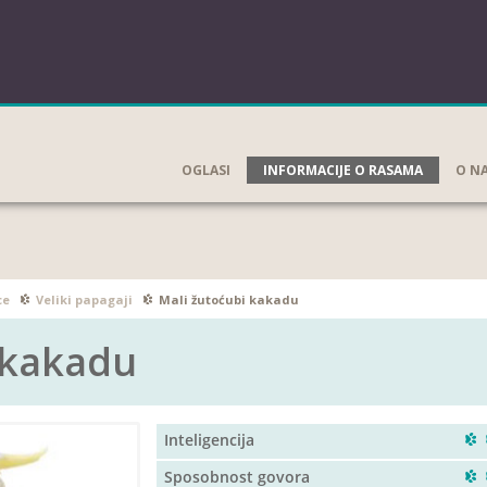
OGLASI
INFORMACIJE O RASAMA
O N
ce
Veliki papagaji
Mali žutoćubi kakadu
 kakadu
Inteligencija
Sposobnost govora