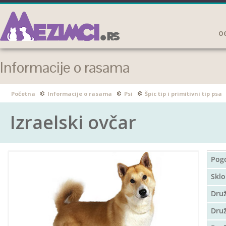
OG
Informacije o rasama
Početna
Informacije o rasama
Psi
Špic tip i primitivni tip psa
Izraelski ovčar
Pog
Sklo
Dru
Druž