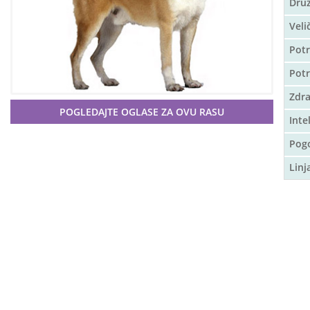
Druž
Veli
Potr
Pot
Zdra
POGLEDAJTE OGLASE ZA OVU RASU
Inte
Pog
Linj