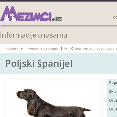
OG
Informacije o rasama
Početna
Informacije o rasama
Psi
Retriveri, cunjavci i psi za
Poljski španijel
Pog
Sklo
Dru
Druž