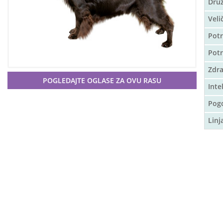
Druž
Veli
Potr
Pot
Zdra
POGLEDAJTE OGLASE ZA OVU RASU
Inte
Pog
Linj