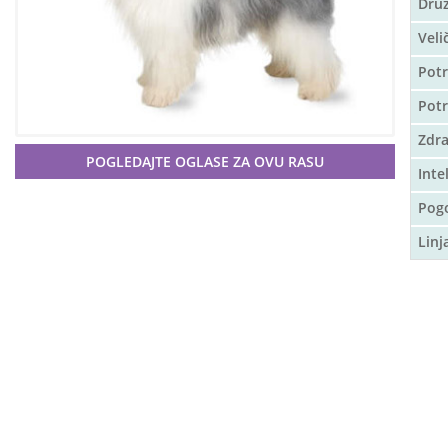
Druž
Veli
Potr
Pot
Zdra
POGLEDAJTE OGLASE ZA OVU RASU
Inte
Pog
Linj