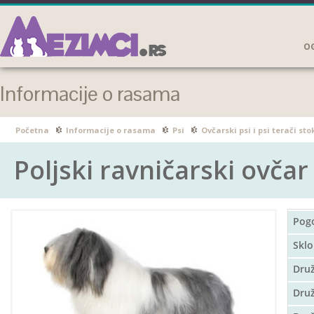
OG
Informacije o rasama
Početna
Informacije o rasama
Psi
Ovčarski psi i psi terači sto
Poljski ravničarski ovčar
Pog
Sklo
Dru
Druž