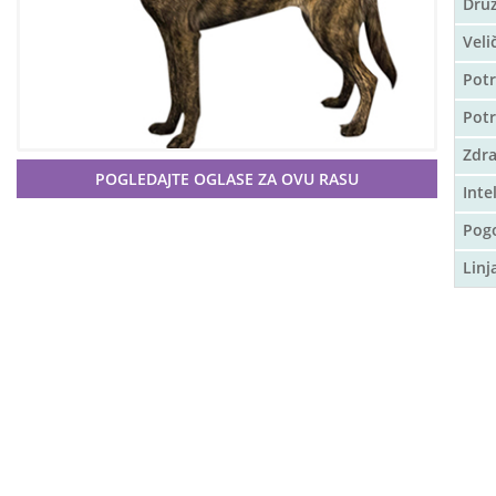
Druž
Veli
Potr
Pot
Zdra
POGLEDAJTE OGLASE ZA OVU RASU
Inte
Pog
Linj