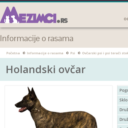
OG
Informacije o rasama
Početna
Informacije o rasama
Psi
Ovčarski psi i psi terači sto
Holandski ovčar
Pog
Sklo
Dru
Druž