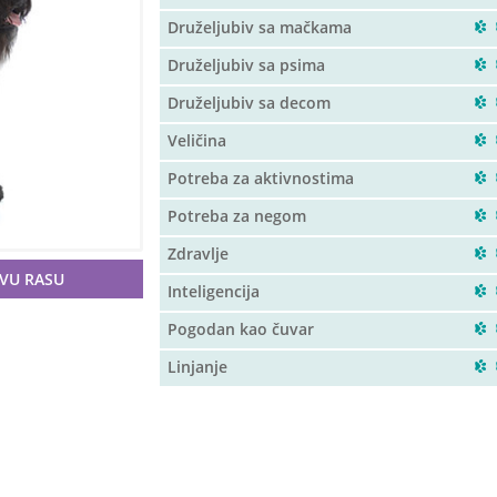
Druželjubiv sa mačkama
Druželjubiv sa psima
Druželjubiv sa decom
Veličina
Potreba za aktivnostima
Potreba za negom
Zdravlje
OVU RASU
Inteligencija
Pogodan kao čuvar
Linjanje