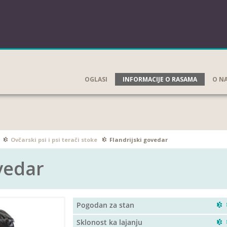
OGLASI
INFORMACIJE O RASAMA
O N
Ovčarski psi i psi terači stoke
Flandrijski govedar
vedar
Pogodan za stan
Sklonost ka lajanju