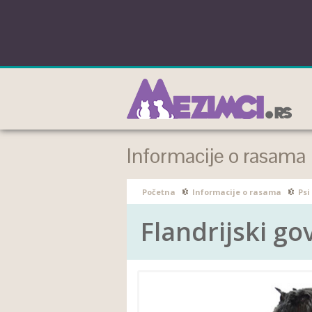
Informacije o rasama
Početna
Informacije o rasama
Psi
Flandrijski go