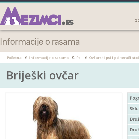
OG
Informacije o rasama
Početna
Informacije o rasama
Psi
Ovčarski psi i psi terači sto
Briješki ovčar
Pog
Sklo
Dru
Druž