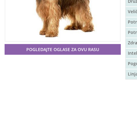
Druž
Veli
Potr
Pot
Zdra
POGLEDAJTE OGLASE ZA OVU RASU
Inte
Pog
Linj