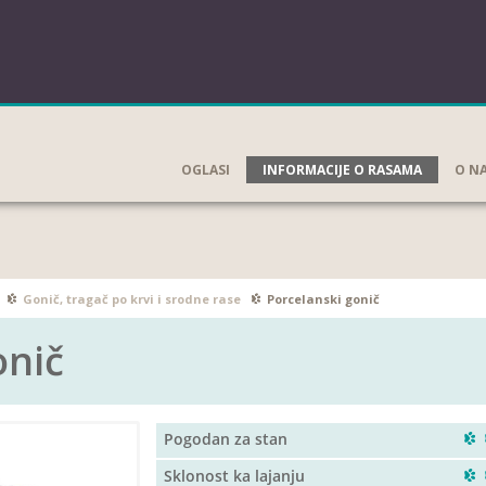
OGLASI
INFORMACIJE O RASAMA
O N
Gonič, tragač po krvi i srodne rase
Porcelanski gonič
onič
Pogodan za stan
Sklonost ka lajanju