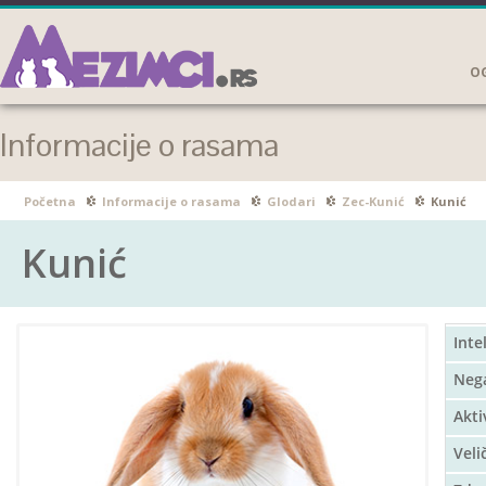
OG
Informacije o rasama
Početna
Informacije o rasama
Glodari
Zec-Kunić
Kunić
Kunić
Inte
Neg
Akti
Veli